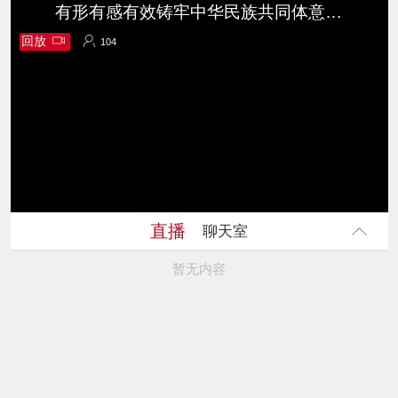
有形有感有效铸牢中华民族共同体意识—— 跟着蒙曼教授走进乌什县依麻木镇国家通用语言学校
回放
104
104
直播
聊天室
暂无内容